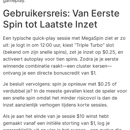
gameplay.
Gebruikersreis: Van Eerste
Spin tot Laatste Inzet
Een typische quick‑play sessie met MegaSpin ziet er zo
uit: je logt in om 12:00 uur, kiest “Triple Turbo” slot
(bekend om zijn snelle spins), zet je inzet op $0.25, en
activeert autoplay voor tien spins. Zodra je je eerste
winnende combinatie raakt—een cluster kersen—
ontvang je een directe bonuscredit van $1.
Je besluit vervolgens: spin je opnieuw met $0.25 of
verdubbel je? In de meeste gevallen kiest de speler voor
een snelle spin omdat het minder risicovol is dan de
inzet aanzienlijk verhogen tijdens korte sessies.
Als je aan het einde van je sessie $10 winst hebt
gemaakt vanaf een initiële storting van $1, log je
waarschijnlijk uit en vier je het succes—een cyclus die