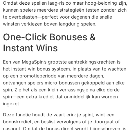
Omdat deze spellen laag‑risico maar hoog‑beloning zijn,
kunnen spelers meerdere strategieën testen zonder zich
te overbelasten—perfect voor degenen die snelle
winsten verkiezen boven langdurig spelen.
One‑Click Bonuses &
Instant Wins
Een van MegaSpin’s grootste aantrekkingskrachten is
het instant‑win bonus systeem. In plaats van te wachten
op een promotieperiode van meerdere dagen,
ontvangen spelers micro‑bonussen gekoppeld aan elke
spin. Zie het als een klein verrassingsje na elke derde
spin—een extra krediet dat onmiddellijk kan worden
ingezet.
Deze functie houdt de vaart erin: je spint, wint een
bonuskrediet, en beslist vervolgens of je doorgaat of
cashout. Omdat de bonus direct wordt bijgeschreven, is