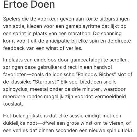
Ertoe Doen
Spelers die de voorkeur geven aan korte uitbarstingen
van actie, kiezen voor een gameplayritme dat lijkt op
een sprint in plaats van een marathon. De spanning
komt voort uit de anticipatie bij elke spin en de directe
feedback van een winst of verlies.
In plaats van eindeloos door gamecatalogi te scrollen,
springen deze gebruikers direct in een handvol
favorieten—zoals de iconische “Rainbow Riches” slot of
de klassieke “Starburst.” Elk spel biedt een snelle
spincyclus, meestal onder de drie minuten, waardoor
meerdere rondes mogelijk zijn voordat vermoeidheid
toeslaat.
Het belangrijkste is dat elke sessie eindigt met een
duidelijke noot—ofwel een grote winst om te vieren, of
een verlies dat binnen seconden een nieuwe spin uitlokt.