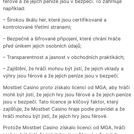
férové a že jejich peníze jsou v bezpečí. To zahrnuje
například:
– Širokou škálu her, které jsou certifikované a
kontrolované třetími stranami;
– Bezpečné a šifrované připojení, které chrání hráče
před únikem jejich osobních údajů;
– Transparentnost a jasnost v obchodních praktikách;
– Zajištění, že hráči mohou být jistí, že jejich vklady a
výhry jsou férové a že jejich peníze jsou v bezpečí.
Mostbet Casino proto získalo licenci od MGA, aby hráči
mohli být jistí, že jejich hry jsou férové a že jejich peníze
jsou v bezpečí. Tato licence je klíčový faktor, který
zajišťuje, že Mostbet Casino hraje podle pravidel a že
hráči mohou být jistí, že jejich hry jsou férové.
Protože Mostbet Casino získalo licenci od MGA, hráči