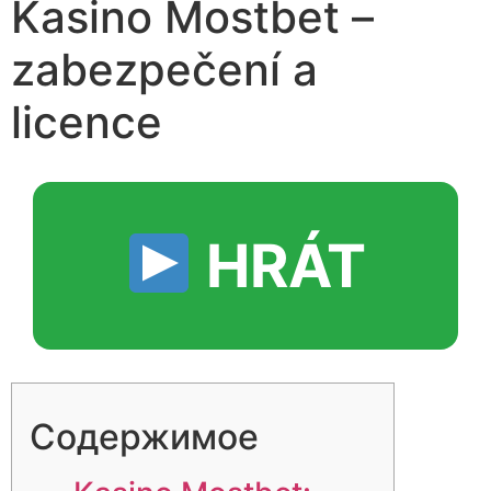
Kasino Mostbet –
zabezpečení a
licence
HRÁT
Содержимое